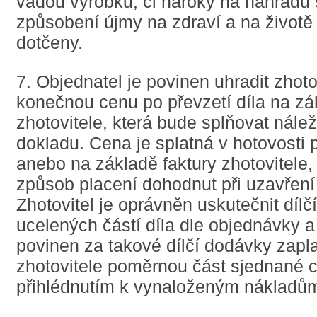
vadou výrobku, či nároky na náhradu
způsobení újmy na zdraví a na životě
dotčeny.
7. Objednatel je povinen uhradit zhoto
konečnou cenu po převzetí díla na zá
zhotovitele, která bude splňovat nále
dokladu. Cena je splatná v hotovosti př
anebo na základě faktury zhotovitele, b
způsob placení dohodnut při uzavření
Zhotovitel je oprávněn uskutečnit díl
ucelených částí díla dle objednávky a
povinen za takové dílčí dodávky zapla
zhotovitele poměrnou část sjednané c
přihlédnutím k vynaloženým nákladů