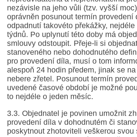
nezávisle na jeho vůli (tzv. vyšší moc)
oprávněn posunout termín provedení 
odpadnutí takovéto překážky, nejdéle
týdnů. Po uplynutí této doby má objed
smlouvy odstoupit. Přeje-li si objedn
stanoveného nebo dohodnutého defini
pro provedení díla, musí o tom inform
alespoň 24 hodin předem, jinak se na 
nebere zřetel. Posunout termín proved
uvedené časové období je možné pouz
to nejdéle o jeden měsíc.
3.3. Objednatel je povinen umožnit zh
provedení díla v dohodnutém či stan
poskytnout zhotoviteli veškerou svou