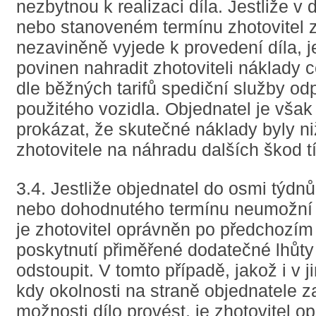
nezbytnou k realizaci díla. Jestliže 
nebo stanoveném termínu zhotovitel 
nezaviněně vyjede k provedení díla, j
povinen nahradit zhotoviteli náklady 
dle běžných tarifů spediční služby odp
použitého vozidla. Objednatel je vša
prokázat, že skutečné náklady byly ni
zhotovitele na náhradu dalších škod t
3.4. Jestliže objednatel do osmi týd
nebo dohodnutého termínu neumožní p
je zhotovitel oprávněn po předchozím
poskytnutí přiměřené dodatečné lhůt
odstoupit. V tomto případě, jakož i v 
kdy okolnosti na straně objednatele z
možnosti dílo provést, je zhotovitel o