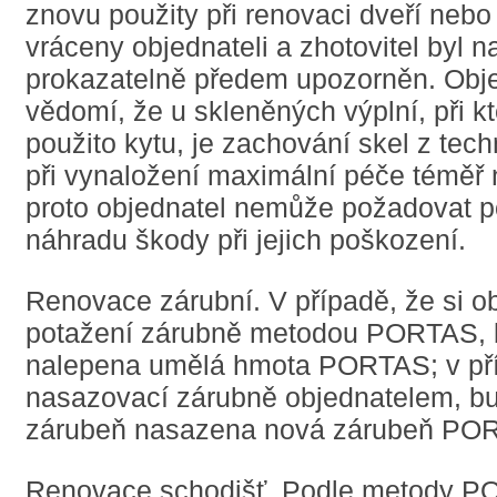
znovu použity při renovaci dveří nebo 
vráceny objednateli a zhotovitel byl n
prokazatelně předem upozorněn. Obje
vědomí, že u skleněných výplní, při k
použito kytu, je zachování skel z tec
při vynaložení maximální péče téměř
proto objednatel nemůže požadovat po
náhradu škody při jejich poškození.
Renovace zárubní. V případě, že si ob
potažení zárubně metodou PORTAS, 
nalepena umělá hmota PORTAS; v př
nasazovací zárubně objednatelem, bu
zárubeň nasazena nová zárubeň PO
Renovace schodišť. Podle metody 