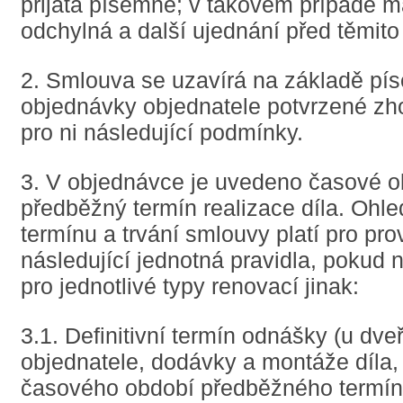
přijata písemně; v takovém případě m
odchylná a další ujednání před těmit
2. Smlouva se uzavírá na základě pí
objednávky objednatele potvrzené zho
pro ni následující podmínky.
3. V objednávce je uvedeno časové o
předběžný termín realizace díla. Ohle
termínu a trvání smlouvy platí pro pro
následující jednotná pravidla, pokud 
pro jednotlivé typy renovací jinak:
3.1. Definitivní termín odnášky (u dveř
objednatele, dodávky a montáže díla,
časového období předběžného termínu