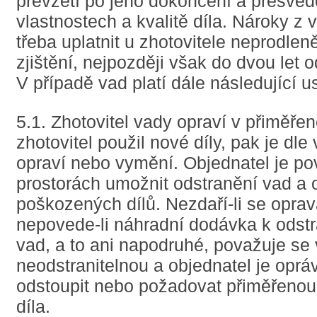
převzetí po jeho dokončení a přesvědč
vlastnostech a kvalitě díla. Nároky z 
třeba uplatnit u zhotovitele neprodleně
zjištění, nejpozději však do dvou let o
V případě vad platí dále následující u
5.1. Zhotovitel vady opraví v přiměře
zhotovitel použil nové díly, pak je dle
opraví nebo vymění. Objednatel je po
prostorách umožnit odstranění vad a
poškozených dílů. Nezdaří-li se opra
nepovede-li náhradní dodávka k odstr
vad, a to ani napodruhé, považuje se
neodstranitelnou a objednatel je opr
odstoupit nebo požadovat přiměřenou
díla.