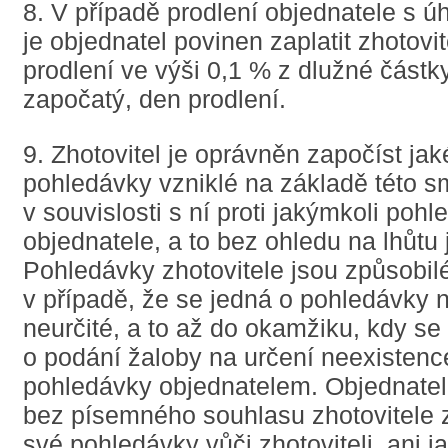
8. V případě prodlení objednatele s ú
je objednatel povinen zaplatit zhotovit
prodlení ve výši 0,1 % z dlužné částk
započatý, den prodlení.
9. Zhotovitel je oprávněn započíst jak
pohledávky vzniklé na základě této 
v souvislosti s ní proti jakýmkoli poh
objednatele, a to bez ohledu na lhůtu j
Pohledávky zhotovitele jsou způsobilé
v případě, že se jedná o pohledávky ne
neurčité, a to až do okamžiku, kdy se 
o podání žaloby na určení neexistenc
pohledávky objednatelem. Objednatel
bez písemného souhlasu zhotovitele z
své pohledávky vůči zhotoviteli, ani j