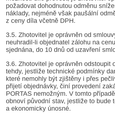
požadovat dohodnutou odměnu sníže
náklady, nejméně však paušální odm
z ceny díla včetně DPH.
3.5. Zhotovitel je oprávněn od smlouv
neuhradil-li objednatel zálohu na cenu 
sjednána, do 10 dnů od uzavření sml
3.6. Zhotovitel je oprávněn odstoupit
tehdy, jestliže technické podmínky da
které nemohly být zjištěny i přes pečl
přijetí objednávky, činí provedení za
PORTAS nemožným. V tomto případě, 
obnoví původní stav, jestliže to bude
a ekonomicky únosné.