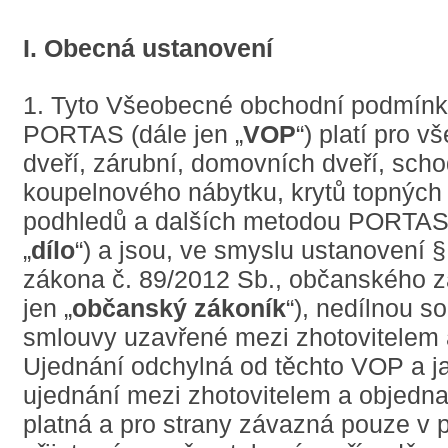
Renovace
I. Obecná ustanovení
domovních dveří
Renovace stropů
1. Tyto Všeobecné obchodní podmínk
PORTAS (dále jen „
VOP
“) platí pro 
dveří, zárubní, domovních dveří, scho
koupelnového nábytku, krytů topných 
podhledů a dalších metodou PORTAS 
„
dílo
“) a jsou, ve smyslu ustanovení §
zákona č. 89/2012 Sb., občanského z
jen „
občanský zákoník
“), nedílnou s
smlouvy uzavřené mezi zhotovitelem 
Ujednání odchylná od těchto VOP a ja
ujednání mezi zhotovitelem a objedna
platná a pro strany závazná pouze v p