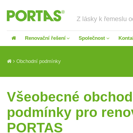
Renovační řešení
Společnost
Konta
Obchodní podmínky
Všeobecné obchod
Renovace dveří
O nás
Renovace schodišť
podmínky pro reno
PORTAS