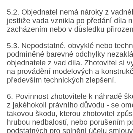
5.2. Objednatel nemá nároky z vadnéh
jestliže vada vznikla po předání díla
zacházením nebo v důsledku přirozen
5.3. Nepodstatné, obvyklé nebo techn
podmíněné barevné odchylky nezaklá
objednatele z vad díla. Zhotovitel si 
na provádění modelových a konstruk
především technických zlepšení.
6. Povinnost zhotovitele k náhradě šk
z jakéhokoli právního důvodu - se o
takovou škodu, kterou zhotovitel způs
hrubou nedbalostí, nebo porušením p
podstatných pro splnění účelu smlouvy