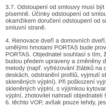
3.7. Odstoupení od smlouvy musí být
písemně. Účinky odstoupení od smlou
okamžikem doručení odstoupení od s
smluvní straně.
4. Renovace dveří a domovních dveří.
umělými hmotami PORTAS bude pro
PORTAS. Objednatel souhlasí s tím, 
budou předem upraveny a změněny d
metody (např. vyfrézování žlábků na 
deskách, odstranění profilů, vyjmutí s
skleněných výplní). Při poškození vy
skleněných výplní, s výjimkou kytov
výplní, zhotovitel nahradí objednateli
6. těchto VOP, avšak pouze tehdy, jest