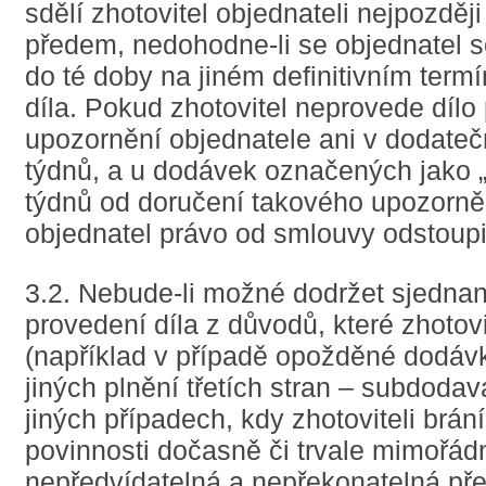
sdělí zhotovitel objednateli nejpozděj
předem, nedohodne-li se objednatel s
do té doby na jiném definitivním term
díla. Pokud zhotovitel neprovede díl
upozornění objednatele ani v dodateč
týdnů, a u dodávek označených jako „s
týdnů od doručení takového upozorně
objednatel právo od smlouvy odstoupi
3.2. Nebude-li možné dodržet sjednan
provedení díla z důvodů, které zhotovi
(například v případě opožděné dodávk
jiných plnění třetích stran – subdodav
jiných případech, kdy zhotoviteli brán
povinnosti dočasně či trvale mimořád
nepředvídatelná a nepřekonatelná př