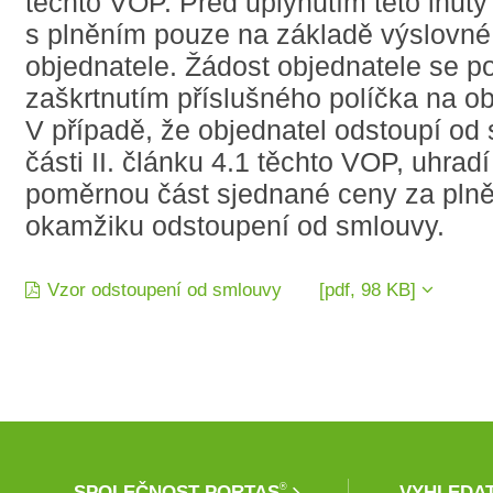
těchto VOP. Před uplynutím této lhůty
s plněním pouze na základě výslovné
objednatele. Žádost objednatele se p
zaškrtnutím příslušného políčka na o
V případě, že objednatel odstoupí od
části II. článku 4.1 těchto VOP, uhradí
poměrnou část sjednané ceny za plně
okamžiku odstoupení od smlouvy.
Vzor odstoupení od smlouvy [pdf, 98 KB]
®
SPOLEČNOST PORTAS
VYHLEDA