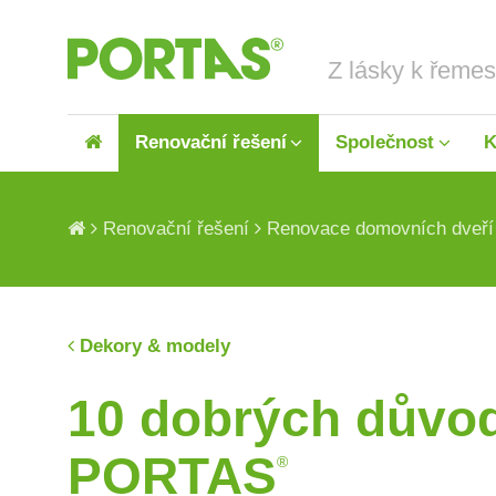
Renovační řešení
Společnost
K
Renovační řešení
Renovace domovních dveří
Dekory & modely
Renovace dveří
O nás
Renov
10 dobrých důvod
PORTAS
®