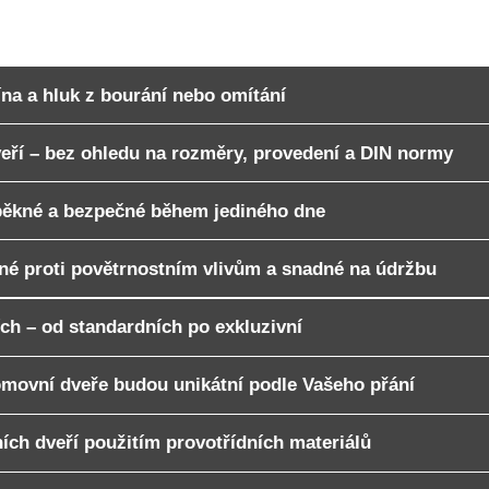
ace stropů
na a hluk z bourání nebo omítání
ří – bez ohledu na rozměry, provedení a DIN normy
pěkné a bezpečné během jediného dne
né proti povětrnostním vlivům a snadné na údržbu
ch – od standardních po exkluzivní
movní dveře budou unikátní podle Vašeho přání
ch dveří použitím provotřídních materiálů