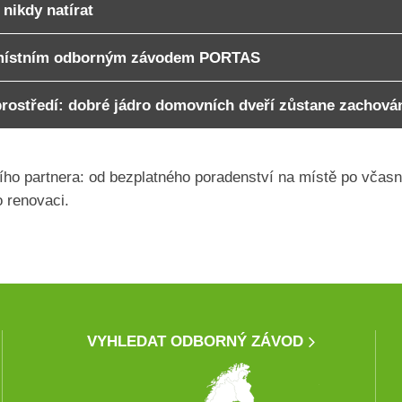
nikdy natírat
áž místním odborným závodem PORTAS
prostředí: dobré jádro domovních dveří zůstane zachová
ího partnera: od bezplatného poradenství na místě po včasno
o renovaci.
VYHLEDAT ODBORNÝ ZÁVOD